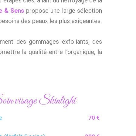
 étapes clés, allant du nettoyage de la
e & Sens
propose une large sélection
 besoins des peaux les plus exigeantes.
mment des gommages exfoliants, des
ttre la qualité entre l’organique, la
in visage Skinlight
e
70 €