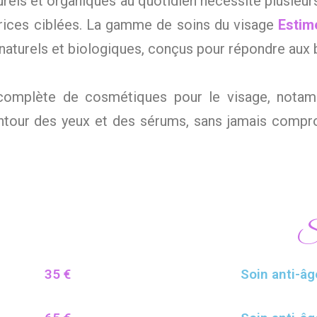
rels et organiques au quotidien nécessite plusieurs
ctrices ciblées. La gamme de soins du visage
Estim
ts naturels et biologiques, conçus pour répondre aux
complète de cosmétiques pour le visage, nota
tour des yeux et des sérums, sans jamais comprome
So
35 €
Soin anti-âg